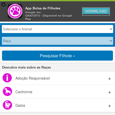
×
Anuncie Grátis »
App Bolsa de Filhotes
DOWNLOAD
Google, Inc.
GRATUITO - Disponivel no Google
Selecione seu Animal
Play
Pesquisar Filhote »
Descubra mais sobre as Raças
Adoção Responsável
Cachorros
Gatos