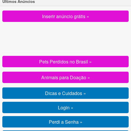
Ultimos Anúncios
Inserir anúncio grátis »
Pets Perdidos no Brasil »
Animais para Doação »
Dicas e Cuidados »
Login »
Perdi a Senha »