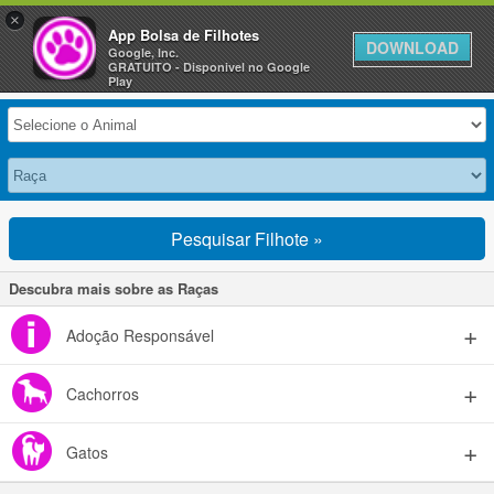
×
Anuncie Grátis »
App Bolsa de Filhotes
DOWNLOAD
Google, Inc.
GRATUITO - Disponivel no Google
Selecione seu Animal
Play
Pesquisar Filhote »
Descubra mais sobre as Raças
Adoção Responsável
Cachorros
Gatos