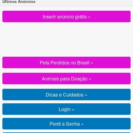
Ultimos Anúncios
Inserir anúncio grátis »
Pets Perdidos no Brasil »
Animais para Doação »
Dicas e Cuidados »
Login »
Perdi a Senha »