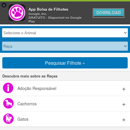
×
Anuncie Grátis »
App Bolsa de Filhotes
DOWNLOAD
Google, Inc.
GRATUITO - Disponivel no Google
Selecione seu Animal
Play
Pesquisar Filhote »
Descubra mais sobre as Raças
Adoção Responsável
Cachorros
Gatos