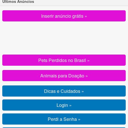
Ultimos Anúncios
Inserir anúncio grátis »
Pets Perdidos no Brasil »
Animais para Doação »
Dicas e Cuidados »
Login »
Perdi a Senha »