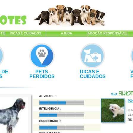
OTE
DICAS E CUIDADOS
AJUDA
ADOÇÃO RESPONSÁVEL
 DE
PETS
DICAS E
S
PERDIDOS
CUIDADOS
ATIVIDADE :
PO
INTELIGENCIA :
ma
24-
R$ 
CURIOSIDADE :