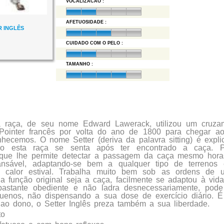
VOCALIZACAO :
AFETUOSIDADE :
R INGLÊS
CUIDADO COM O PELO :
TAMANHO :
a raça, de seu nome Edward Lawerack, utilizou um cruza
Pointer francês por volta do ano de 1800 para chegar a
hecemos. O nome Setter (deriva da palavra sitting) é expli
omo esta raça se senta após ter encontrado a caça. 
 que lhe permite detectar a passagem da caça mesmo hor
ansável, adaptando-se bem a qualquer tipo de terrenos 
e calor estival. Trabalha muito bem sob as ordens de 
 função original seja a caça, facilmente se adaptou à vi
astante obediente e não ladra desnecessariamente, pode
uenos, não dispensando a sua dose de exercício diário. 
 ao dono, o Setter Inglês preza também a sua liberdade.
to