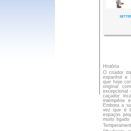
SETTE
História
O criador d
espanhol e 
que hoje con
original c
excepcional
caçador inc
intempérie 
Embora a sua
vez que é b
espaços peq
muito ligado
Temperamen