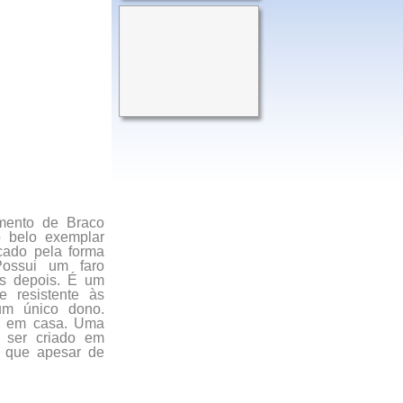
mento de Braco
o belo exemplar
cado pela forma
Possui um faro
as depois. É um
e resistente às
um único dono.
da em casa. Uma
 ser criado em
É que apesar de