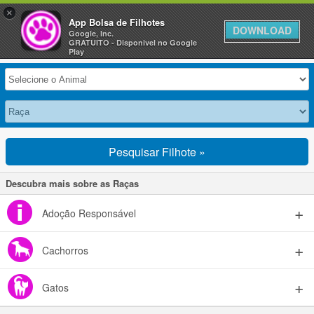
×
Anuncie Grátis »
App Bolsa de Filhotes
DOWNLOAD
Google, Inc.
GRATUITO - Disponivel no Google
Selecione seu Animal
Play
Pesquisar Filhote »
Descubra mais sobre as Raças
Adoção Responsável
Cachorros
Gatos