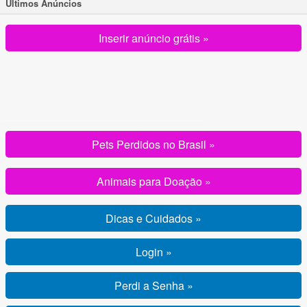
Ultimos Anúncios
Inserir anúncio grátis »
Pets Perdidos no Brasil »
Animais para Doação »
Dicas e Cuidados »
Login »
Perdi a Senha »