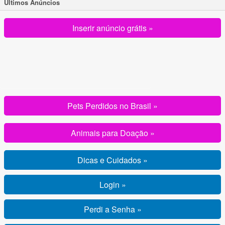
Ultimos Anúncios
Inserir anúncio grátis »
Pets Perdidos no Brasil »
Animais para Doação »
Dicas e Cuidados »
Login »
Perdi a Senha »