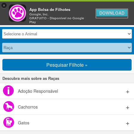
×
Anuncie Grátis »
App Bolsa de Filhotes
DOWNLOAD
Google, Inc.
GRATUITO - Disponivel no Google
Selecione seu Animal
Play
Pesquisar Filhote »
Descubra mais sobre as Raças
Adoção Responsável
Cachorros
Gatos