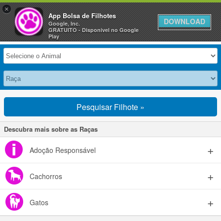
×
Anuncie Grátis »
App Bolsa de Filhotes
DOWNLOAD
Google, Inc.
GRATUITO - Disponivel no Google
Selecione seu Animal
Play
Pesquisar Filhote »
Descubra mais sobre as Raças
Adoção Responsável
Cachorros
Gatos