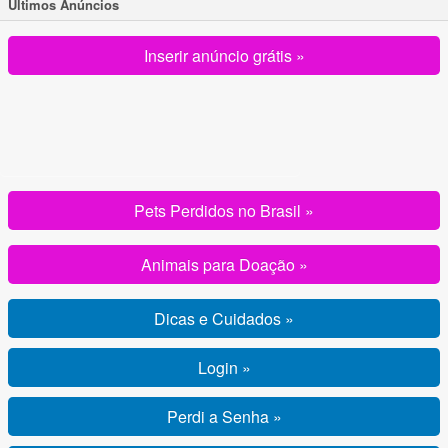
Ultimos Anúncios
Inserir anúncio grátis »
Pets Perdidos no Brasil »
Animais para Doação »
Dicas e Cuidados »
Login »
Perdi a Senha »