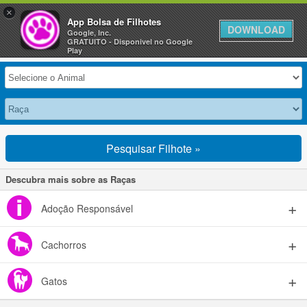
×
Anuncie Grátis »
App Bolsa de Filhotes
DOWNLOAD
Google, Inc.
GRATUITO - Disponivel no Google
Selecione seu Animal
Play
Pesquisar Filhote »
Descubra mais sobre as Raças
Adoção Responsável
Cachorros
Gatos