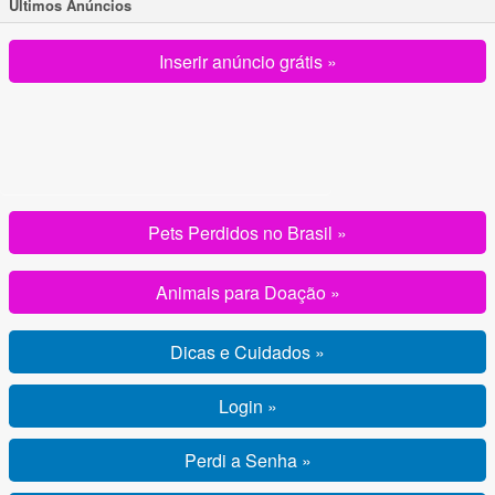
Ultimos Anúncios
Inserir anúncio grátis »
Pets Perdidos no Brasil »
Animais para Doação »
Dicas e Cuidados »
Login »
Perdi a Senha »